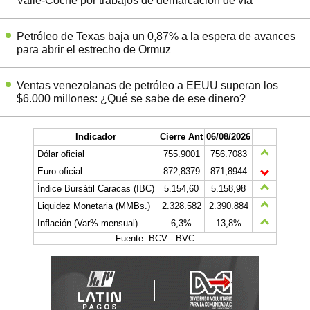
Valle-Coche por trabajos de demarcación de vía
Petróleo de Texas baja un 0,87% a la espera de avances
para abrir el estrecho de Ormuz
Ventas venezolanas de petróleo a EEUU superan los
$6.000 millones: ¿Qué se sabe de ese dinero?
Indicador
Cierre Ant
06/08/2026
Dólar oficial
755.9001
756.7083
Euro oficial
872,8379
871,8944
Índice Bursátil Caracas (IBC)
5.154,60
5.158,98
Liquidez Monetaria (MMBs.)
2.328.582
2.390.884
Inflación (Var% mensual)
6,3%
13,8%
Fuente: BCV - BVC