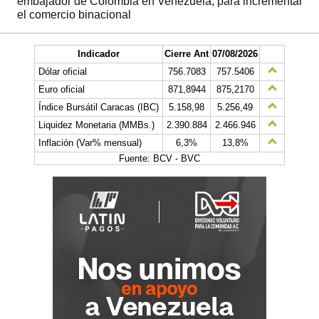
embajador de Colombia en Venezuela, para incrementar
el comercio binacional
Indicador
Cierre Ant
07/08/2026
Dólar oficial
756.7083
757.5406
Euro oficial
871,8944
875,2170
Índice Bursátil Caracas (IBC)
5.158,98
5.256,49
Liquidez Monetaria (MMBs.)
2.390.884
2.466.946
Inflación (Var% mensual)
6,3%
13,8%
Fuente: BCV - BVC