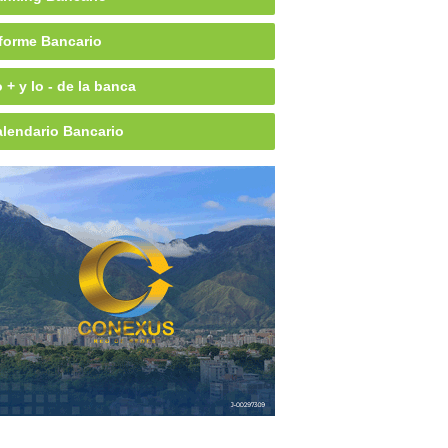
forme Bancario
 + y lo - de la banca
lendario Bancario