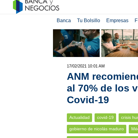
Banca
Tu Bolsillo
Empresas
F
17/02/2021 10:01 AM
ANM recomiend
al 70% de los 
Covid-19
Actualidad
covid-19
crisis h
gobierno de nicolás maduro
Méd