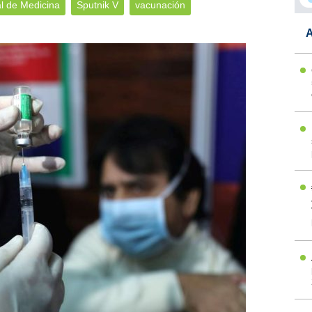
l de Medicina
Sputnik V
vacunación
A