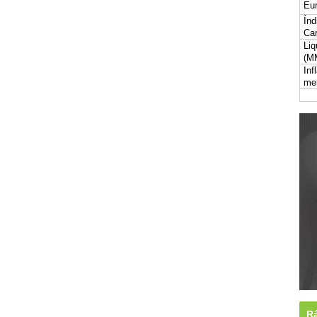
Eur
Índ
Car
Liq
(M
Inf
me
Rá