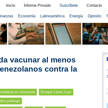
Inicio
Informe Privado
Suscríbete
Contacto
inanzas
Economía
Latinoamérica
Energía
Opinión
T
a vacunar al menos
venezolanos contra la
umanitaria en venezuela
Enrique López Loyo
ico patólogo