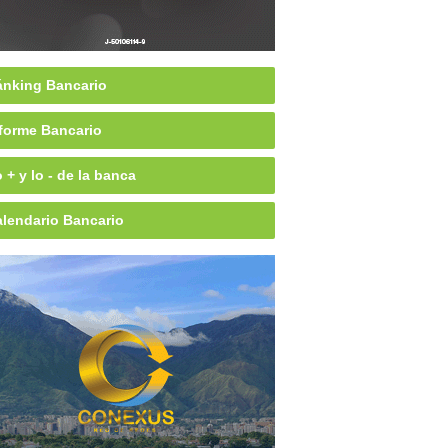
nking Bancario
forme Bancario
 + y lo - de la banca
lendario Bancario