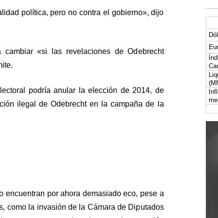
idad política, pero no contra el gobierno», dijo
Dól
Eur
a cambiar «si las revelaciones de Odebrecht
Índ
ite.
Car
Liq
(M
electoral podría anular la elección de 2014, de
Inf
me
ción ilegal de Odebrecht en la campaña de la
 no encuentran por ahora demasiado eco, pese a
s, como la invasión de la Cámara de Diputados