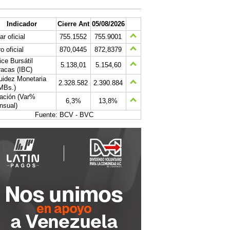
Indicador
Cierre Ant
05/08/2026
ar oficial
755.1552
755.9001
o oficial
870,0445
872,8379
ice Bursátil
5.138,01
5.154,60
acas (IBC)
uidez Monetaria
2.328.582
2.390.884
MBs.)
lación (Var%
6,3%
13,8%
nsual)
Fuente: BCV - BVC