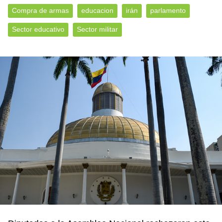
Compra de armas
educacion
irán
parlamento
Sector educativo
Sector militar