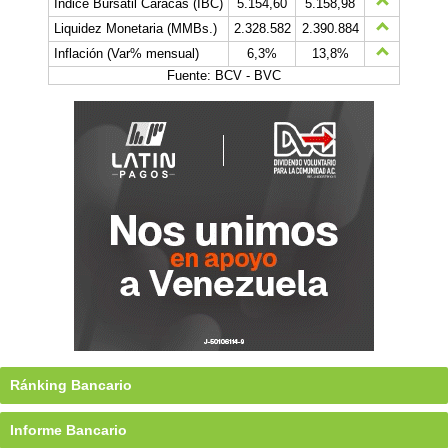
Índice Bursátil Caracas (IBC)
5.154,60
5.158,98
Liquidez Monetaria (MMBs.)
2.328.582
2.390.884
Inflación (Var% mensual)
6,3%
13,8%
Fuente: BCV - BVC
Ránking Bancario
Informe Bancario