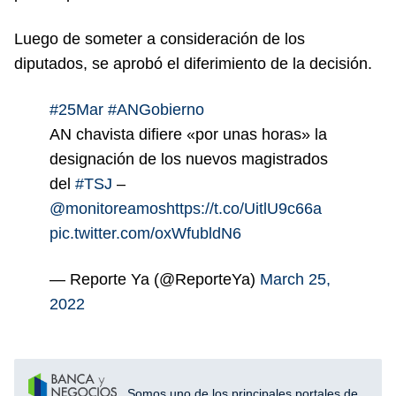
Luego de someter a consideración de los
diputados, se aprobó el diferimiento de la decisión.
#25Mar
#ANGobierno
AN chavista difiere «por unas horas» la
designación de los nuevos magistrados
del
#TSJ
–
@monitoreamos
https://t.co/UitlU9c66a
pic.twitter.com/oxWfubldN6
— Reporte Ya (@ReporteYa)
March 25,
2022
Somos uno de los principales portales de