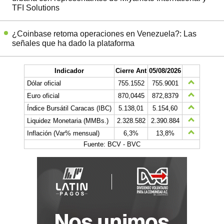
TFI Solutions
¿Coinbase retoma operaciones en Venezuela?: Las
señales que ha dado la plataforma
Indicador
Cierre Ant
05/08/2026
Dólar oficial
755.1552
755.9001
Euro oficial
870,0445
872,8379
Índice Bursátil Caracas (IBC)
5.138,01
5.154,60
Liquidez Monetaria (MMBs.)
2.328.582
2.390.884
Inflación (Var% mensual)
6,3%
13,8%
Fuente: BCV - BVC