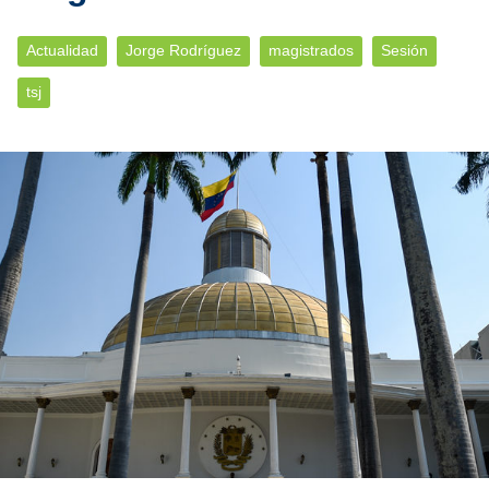
Actualidad
Jorge Rodríguez
magistrados
Sesión
tsj