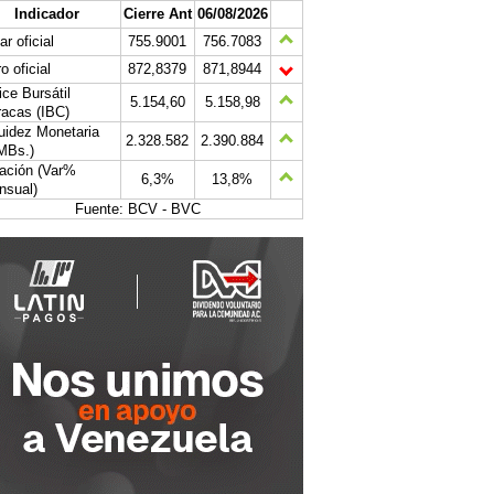
Indicador
Cierre Ant
06/08/2026
ar oficial
755.9001
756.7083
o oficial
872,8379
871,8944
ice Bursátil
5.154,60
5.158,98
acas (IBC)
uidez Monetaria
2.328.582
2.390.884
MBs.)
lación (Var%
6,3%
13,8%
nsual)
Fuente: BCV - BVC