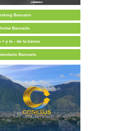
nking Bancario
forme Bancario
 + y lo - de la banca
lendario Bancario