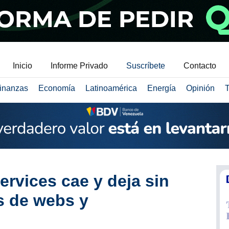
Inicio
Informe Privado
Suscríbete
Contacto
inanzas
Economía
Latinoamérica
Energía
Opinión
T
vices cae y deja sin
es de webs y