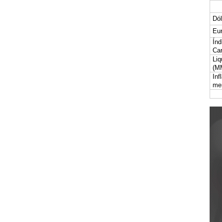
Dól
Eur
Índ
Car
Liq
(M
Inf
me