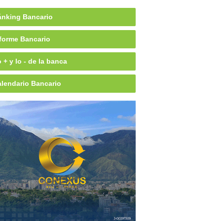
nking Bancario
forme Bancario
 + y lo - de la banca
lendario Bancario