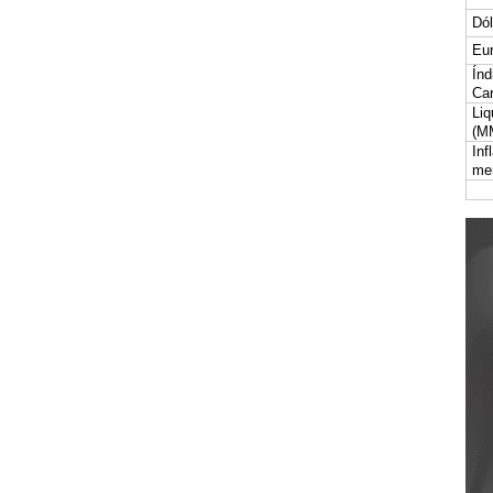
Dól
Eur
Índ
Car
Liq
(M
Inf
me