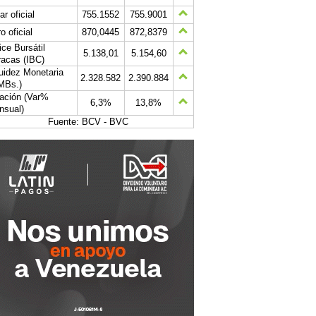
ar oficial
755.1552
755.9001
o oficial
870,0445
872,8379
ice Bursátil
5.138,01
5.154,60
acas (IBC)
uidez Monetaria
2.328.582
2.390.884
MBs.)
lación (Var%
6,3%
13,8%
nsual)
Fuente: BCV - BVC