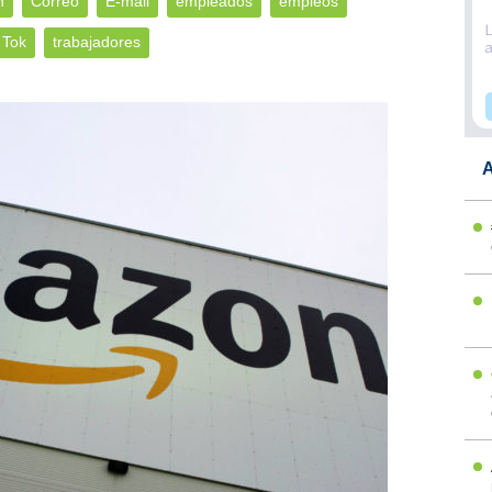
n
Correo
E-mail
empleados
empleos
 Tok
trabajadores
A