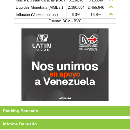
Índice Bursátil Caracas (IBC)
5.158,98
5.256,49
Liquidez Monetaria (MMBs.)
2.390.884
2.466.946
Inflación (Var% mensual)
6,3%
13,8%
Fuente: BCV - BVC
Ránking Bancario
Informe Bancario