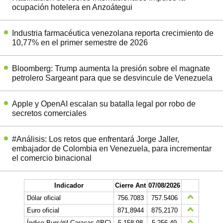
ocupación hotelera en Anzoátegui
Industria farmacéutica venezolana reporta crecimiento de
10,77% en el primer semestre de 2026
Bloomberg: Trump aumenta la presión sobre el magnate
petrolero Sargeant para que se desvincule de Venezuela
Apple y OpenAI escalan su batalla legal por robo de
secretos comerciales
#Análisis: Los retos que enfrentará Jorge Jaller,
embajador de Colombia en Venezuela, para incrementar
el comercio binacional
Indicador
Cierre Ant
07/08/2026
Dólar oficial
756.7083
757.5406
Euro oficial
871,8944
875,2170
Índice Bursátil Caracas (IBC)
5.158,98
5.256,49