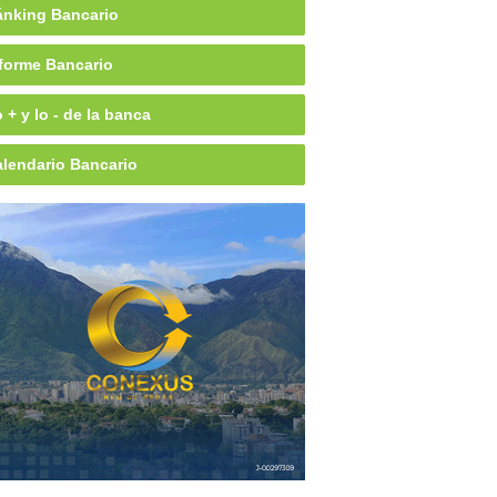
nking Bancario
forme Bancario
 + y lo - de la banca
lendario Bancario