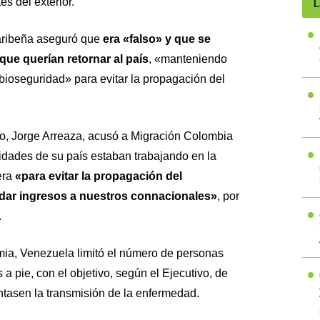
s del exterior.
L
caribeña aseguró que
era «falso» y que se
ue querían retornar al país
, «manteniendo
bioseguridad» para evitar la propagación del
no, Jorge Arreaza, acusó a Migración Colombia
ridades de su país estaban trabajando en la
era
«para evitar la propagación del
 dar ingresos a nuestros connacionales»
, por
.
ia, Venezuela limitó el número de personas
 a pie, con el objetivo, según el Ejecutivo, de
tasen la transmisión de la enfermedad.