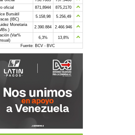
o oficial
871,8944
875,2170
ice Bursátil
5.158,98
5.256,49
acas (IBC)
uidez Monetaria
2.390.884
2.466.946
MBs.)
lación (Var%
6,3%
13,8%
nsual)
Fuente: BCV - BVC