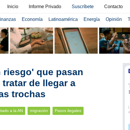
Inicio
Informe Privado
Suscríbete
Contacto
inanzas
Economía
Latinoamérica
Energía
Opinión
T
n riesgo' que pasan
tratar de llegar a
as trochas
tado a la AN
migración
Pasos ilegales