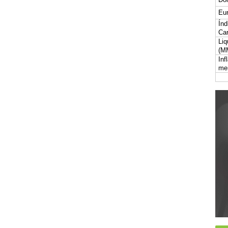
Eur
Índ
Car
Liq
(M
Inf
me