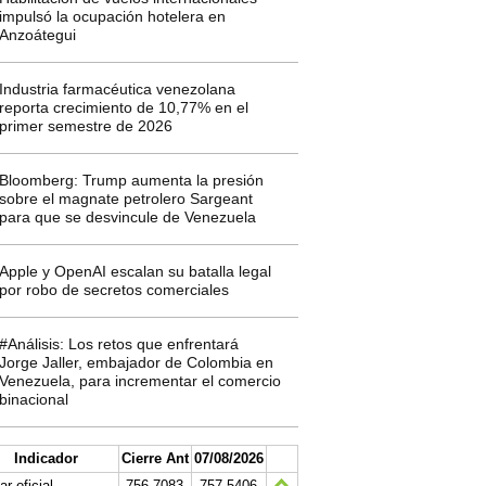
impulsó la ocupación hotelera en
Anzoátegui
Industria farmacéutica venezolana
reporta crecimiento de 10,77% en el
primer semestre de 2026
Bloomberg: Trump aumenta la presión
sobre el magnate petrolero Sargeant
para que se desvincule de Venezuela
Apple y OpenAI escalan su batalla legal
por robo de secretos comerciales
#Análisis: Los retos que enfrentará
Jorge Jaller, embajador de Colombia en
Venezuela, para incrementar el comercio
binacional
Indicador
Cierre Ant
07/08/2026
ar oficial
756.7083
757.5406