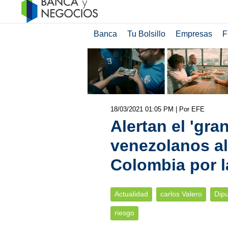
Banca
Tu Bolsillo
Empresas
F
18/03/2021 01:05 PM
| Por EFE
Alertan el 'gra
venezolanos al 
Colombia por l
Actualidad
carlos Valero
Dipu
riesgo