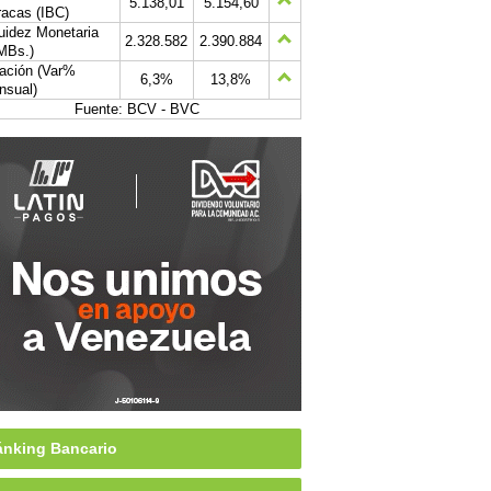
5.138,01
5.154,60
acas (IBC)
uidez Monetaria
2.328.582
2.390.884
MBs.)
lación (Var%
6,3%
13,8%
nsual)
Fuente: BCV - BVC
nking Bancario