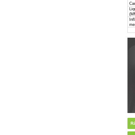
Car
Liq
(M
Inf
me
Rá