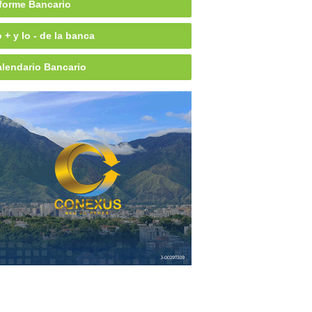
forme Bancario
 + y lo - de la banca
lendario Bancario