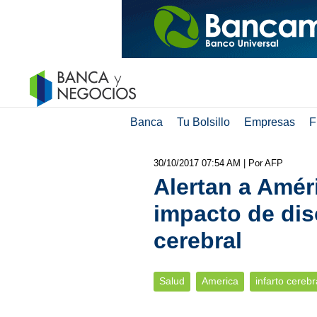
Banca
Tu Bolsillo
Empresas
F
30/10/2017 07:54 AM
| Por AFP
Alertan a Amér
impacto de dis
cerebral
Salud
America
infarto cerebr