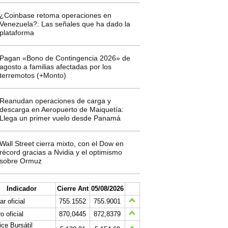
¿Coinbase retoma operaciones en
Venezuela?: Las señales que ha dado la
plataforma
Pagan «Bono de Contingencia 2026» de
agosto a familias afectadas por los
terremotos (+Monto)
Reanudan operaciones de carga y
descarga en Aeropuerto de Maiquetía:
Llega un primer vuelo desde Panamá
Wall Street cierra mixto, con el Dow en
récord gracias a Nvidia y el optimismo
sobre Ormuz
Indicador
Cierre Ant
05/08/2026
ar oficial
755.1552
755.9001
o oficial
870,0445
872,8379
ice Bursátil