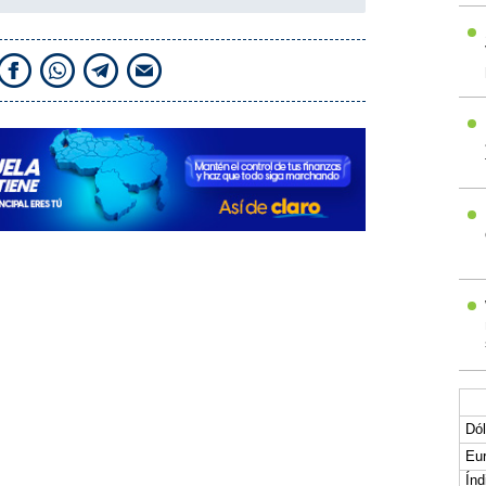
Dól
Eur
Índ