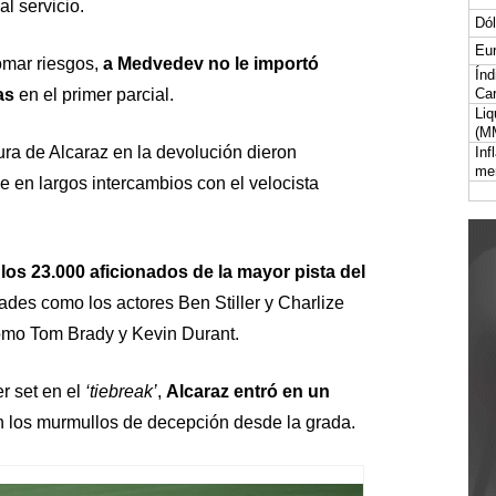
al servicio.
Dól
Eur
omar riesgos,
a Medvedev no le importó
Índ
as
en el primer parcial.
Car
Liq
(M
ra de Alcaraz en la devolución dieron
Inf
me
e en largos intercambios con el velocista
los 23.000 aficionados de la mayor pista del
ades como los actores Ben Stiller y Charlize
como Tom Brady y Kevin Durant.
r set en el
‘tiebreak’
,
Alcaraz entró en un
 los murmullos de decepción desde la grada.