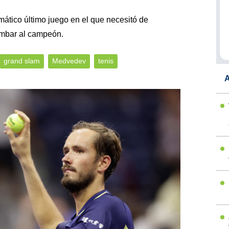
tico último juego en el que necesitó de
tumbar al campeón.
grand slam
Medvedev
tenis
A