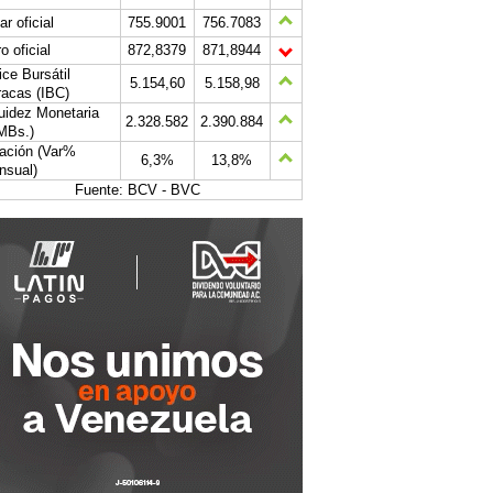
ar oficial
755.9001
756.7083
o oficial
872,8379
871,8944
ice Bursátil
5.154,60
5.158,98
acas (IBC)
uidez Monetaria
2.328.582
2.390.884
MBs.)
lación (Var%
6,3%
13,8%
nsual)
Fuente: BCV - BVC