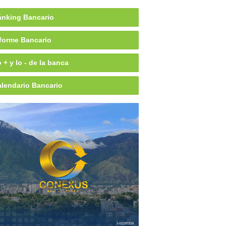
nking Bancario
forme Bancario
 + y lo - de la banca
lendario Bancario