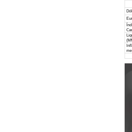
Dól
Eur
Índ
Car
Liq
(M
Inf
me