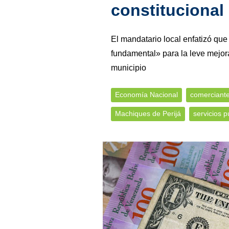
constitucional
El mandatario local enfatizó que
fundamental» para la leve mejor
municipio
Economía Nacional
comerciant
Machiques de Perijá
servicios p