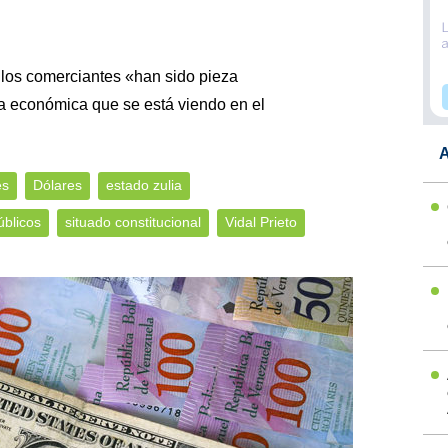
 los comerciantes «han sido pieza
a económica que se está viendo en el
A
es
Dólares
estado zulia
úblicos
situado constitucional
Vidal Prieto