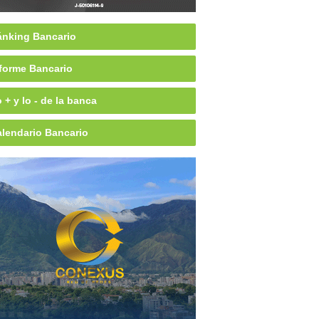
nking Bancario
forme Bancario
 + y lo - de la banca
lendario Bancario