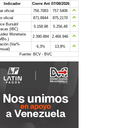
Indicador
Cierre Ant
07/08/2026
ar oficial
756.7083
757.5406
o oficial
871,8944
875,2170
ice Bursátil
5.158,98
5.256,49
acas (IBC)
uidez Monetaria
2.390.884
2.466.946
MBs.)
lación (Var%
6,3%
13,8%
nsual)
Fuente: BCV - BVC