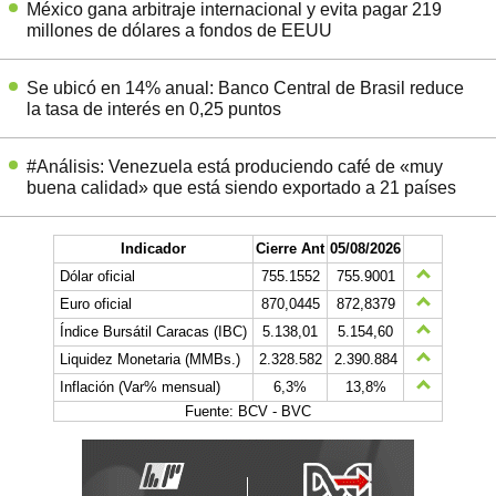
México gana arbitraje internacional y evita pagar 219
millones de dólares a fondos de EEUU
Se ubicó en 14% anual: Banco Central de Brasil reduce
la tasa de interés en 0,25 puntos
#Análisis: Venezuela está produciendo café de «muy
buena calidad» que está siendo exportado a 21 países
Indicador
Cierre Ant
05/08/2026
Dólar oficial
755.1552
755.9001
Euro oficial
870,0445
872,8379
Índice Bursátil Caracas (IBC)
5.138,01
5.154,60
Liquidez Monetaria (MMBs.)
2.328.582
2.390.884
Inflación (Var% mensual)
6,3%
13,8%
Fuente: BCV - BVC