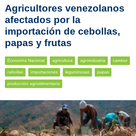
Agricultores venezolanos
afectados por la
importación de cebollas,
papas y frutas
Economía Nacional
agricultura
agroindustria
cambur
cebollas
importaciones
leguminosas
papas
producción agroalimentaria