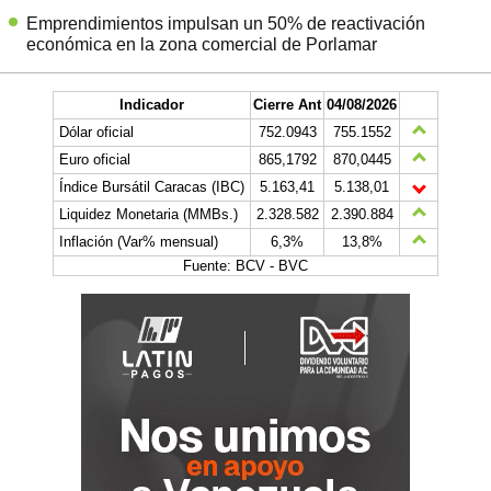
Emprendimientos impulsan un 50% de reactivación
económica en la zona comercial de Porlamar
Indicador
Cierre Ant
04/08/2026
Dólar oficial
752.0943
755.1552
Euro oficial
865,1792
870,0445
Índice Bursátil Caracas (IBC)
5.163,41
5.138,01
Liquidez Monetaria (MMBs.)
2.328.582
2.390.884
Inflación (Var% mensual)
6,3%
13,8%
Fuente: BCV - BVC