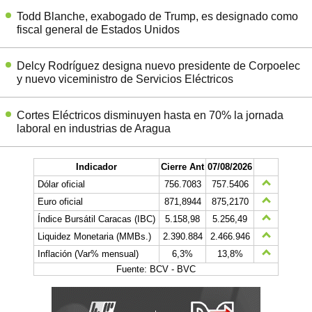
Todd Blanche, exabogado de Trump, es designado como
fiscal general de Estados Unidos
Delcy Rodríguez designa nuevo presidente de Corpoelec
y nuevo viceministro de Servicios Eléctricos
Cortes Eléctricos disminuyen hasta en 70% la jornada
laboral en industrias de Aragua
Indicador
Cierre Ant
07/08/2026
Dólar oficial
756.7083
757.5406
Euro oficial
871,8944
875,2170
Índice Bursátil Caracas (IBC)
5.158,98
5.256,49
Liquidez Monetaria (MMBs.)
2.390.884
2.466.946
Inflación (Var% mensual)
6,3%
13,8%
Fuente: BCV - BVC