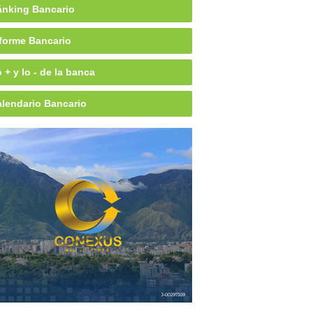
nking Bancario
forme Bancario
 + y lo - de la banca
lendario Bancario