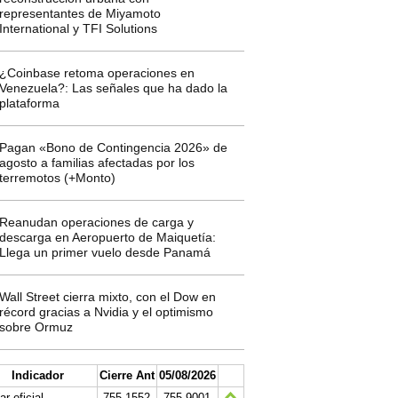
representantes de Miyamoto
International y TFI Solutions
¿Coinbase retoma operaciones en
Venezuela?: Las señales que ha dado la
plataforma
Pagan «Bono de Contingencia 2026» de
agosto a familias afectadas por los
terremotos (+Monto)
Reanudan operaciones de carga y
descarga en Aeropuerto de Maiquetía:
Llega un primer vuelo desde Panamá
Wall Street cierra mixto, con el Dow en
récord gracias a Nvidia y el optimismo
sobre Ormuz
Indicador
Cierre Ant
05/08/2026
ar oficial
755.1552
755.9001