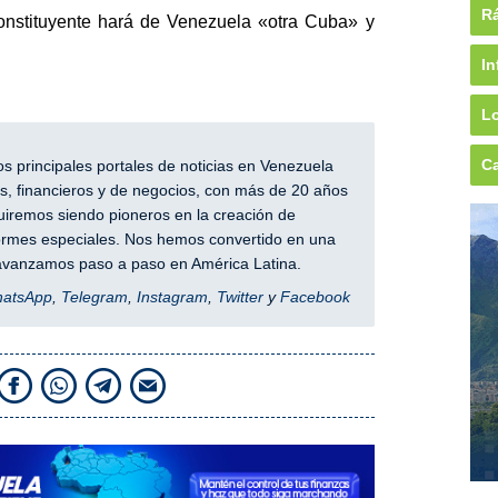
Rá
onstituyente hará de Venezuela «otra Cuba» y
In
Lo
Ca
 principales portales de noticias en Venezuela
, financieros y de negocios, con más de 20 años
iremos siendo pioneros en la creación de
nformes especiales. Nos hemos convertido en una
y avanzamos paso a paso en América Latina.
hatsApp
,
Telegram
,
Instagram
,
Twitter
y
Facebook