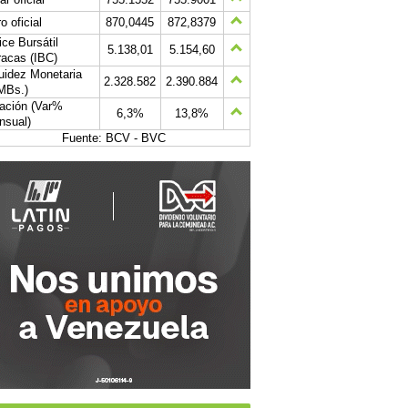
o oficial
870,0445
872,8379
ice Bursátil
5.138,01
5.154,60
acas (IBC)
uidez Monetaria
2.328.582
2.390.884
MBs.)
lación (Var%
6,3%
13,8%
nsual)
Fuente: BCV - BVC