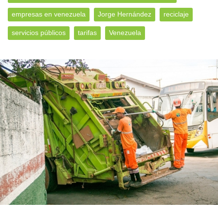
empresas en venezuela
Jorge Hernández
reciclaje
servicios públicos
tarifas
Venezuela