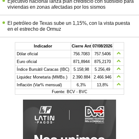
Ejecutivo nacional lanza plan crediticio con subsidio para
viviendas en zonas afectadas por los sismos
El petróleo de Texas sube un 1,15%, con la vista puesta
en el estrecho de Ormuz
Indicador
Cierre Ant
07/08/2026
Dólar oficial
756.7083
757.5406
Euro oficial
871,8944
875,2170
Índice Bursátil Caracas (IBC)
5.158,98
5.256,49
Liquidez Monetaria (MMBs.)
2.390.884
2.466.946
Inflación (Var% mensual)
6,3%
13,8%
Fuente: BCV - BVC