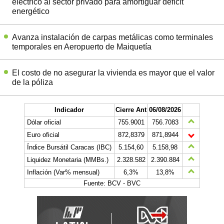
eléctrico al sector privado para amortiguar déficit
energético
Avanza instalación de carpas metálicas como terminales
temporales en Aeropuerto de Maiquetía
El costo de no asegurar la vivienda es mayor que el valor
de la póliza
Indicador
Cierre Ant
06/08/2026
Dólar oficial
755.9001
756.7083
Euro oficial
872,8379
871,8944
Índice Bursátil Caracas (IBC)
5.154,60
5.158,98
Liquidez Monetaria (MMBs.)
2.328.582
2.390.884
Inflación (Var% mensual)
6,3%
13,8%
Fuente: BCV - BVC