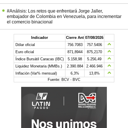
#Análisis: Los retos que enfrentará Jorge Jaller,
embajador de Colombia en Venezuela, para incrementar
el comercio binacional
Indicador
Cierre Ant
07/08/2026
Dólar oficial
756.7083
757.5406
Euro oficial
871,8944
875,2170
Índice Bursátil Caracas (IBC)
5.158,98
5.256,49
Liquidez Monetaria (MMBs.)
2.390.884
2.466.946
Inflación (Var% mensual)
6,3%
13,8%
Fuente: BCV - BVC