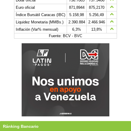
Dólar oficial
756.7083
757.5406
Euro oficial
871,8944
875,2170
Índice Bursátil Caracas (IBC)
5.158,98
5.256,49
Liquidez Monetaria (MMBs.)
2.390.884
2.466.946
Inflación (Var% mensual)
6,3%
13,8%
Fuente: BCV - BVC
Ránking Bancario