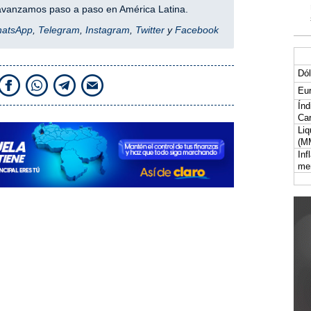
y avanzamos paso a paso en América Latina.
hatsApp
,
Telegram
,
Instagram
,
Twitter
y
Facebook
Dól
Eur
Índ
Car
Liq
(M
Inf
me