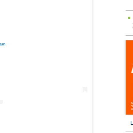
ram
L