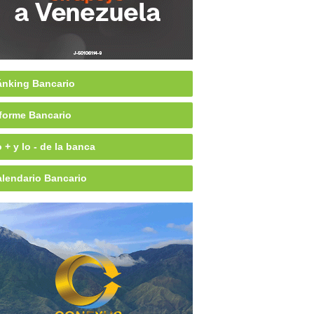
nking Bancario
forme Bancario
 + y lo - de la banca
lendario Bancario