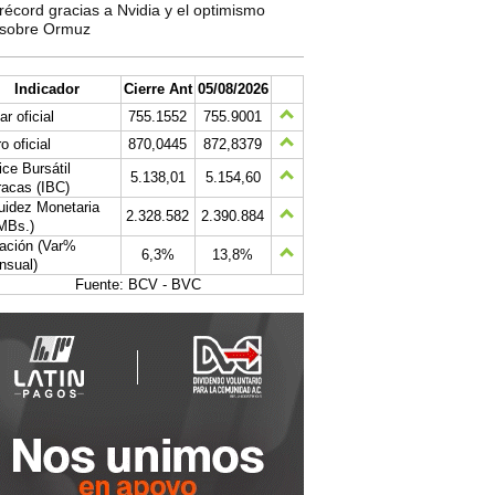
récord gracias a Nvidia y el optimismo
sobre Ormuz
Indicador
Cierre Ant
05/08/2026
ar oficial
755.1552
755.9001
o oficial
870,0445
872,8379
ice Bursátil
5.138,01
5.154,60
acas (IBC)
uidez Monetaria
2.328.582
2.390.884
MBs.)
lación (Var%
6,3%
13,8%
nsual)
Fuente: BCV - BVC