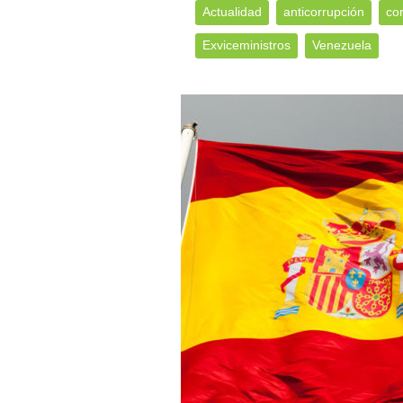
Actualidad
anticorrupción
co
Exviceministros
Venezuela