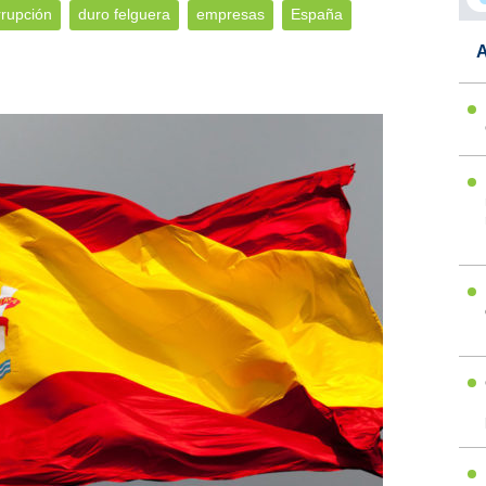
rrupción
duro felguera
empresas
España
A