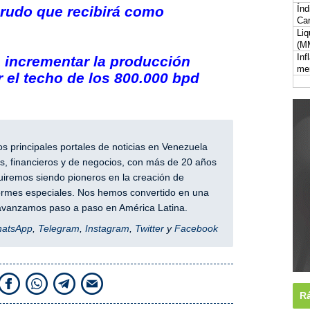
crudo que recibirá como
Índ
Car
Liq
(M
Inf
 incrementar la producción
me
 el techo de los 800.000 bpd
 principales portales de noticias en Venezuela
, financieros y de negocios, con más de 20 años
iremos siendo pioneros en la creación de
nformes especiales. Nos hemos convertido en una
y avanzamos paso a paso en América Latina.
hatsApp
,
Telegram
,
Instagram
,
Twitter
y
Facebook
Rá