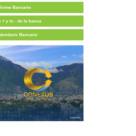
forme Bancario
 + y lo - de la banca
lendario Bancario