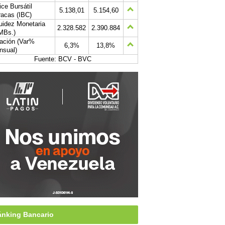
ice Bursátil
5.138,01
5.154,60
acas (IBC)
uidez Monetaria
2.328.582
2.390.884
MBs.)
lación (Var%
6,3%
13,8%
nsual)
Fuente: BCV - BVC
nking Bancario