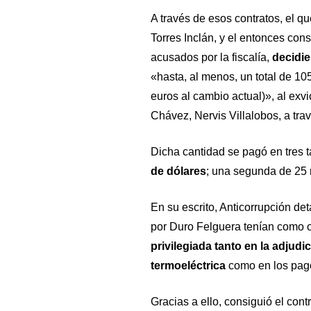
A través de esos contratos, el q
Torres Inclán, y el entonces con
acusados por la fiscalía,
decidie
«hasta, al menos, un total de 10
euros al cambio actual)», al exv
Chávez, Nervis Villalobos, a tra
Dicha cantidad se pagó en tres ta
de dólares
; una segunda de 25 m
En su escrito, Anticorrupción de
por Duro Felguera tenían como 
privilegiada tanto en la adjudi
termoeléctrica
como en los pago
Gracias a ello, consiguió el cont