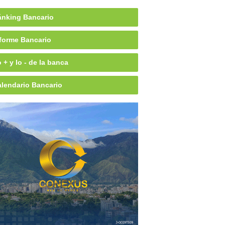
nking Bancario
forme Bancario
 + y lo - de la banca
lendario Bancario