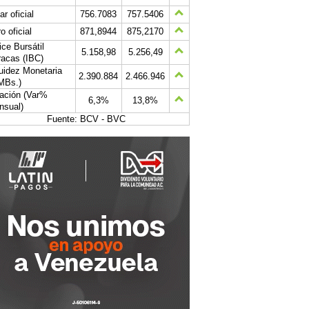
ar oficial
756.7083
757.5406
o oficial
871,8944
875,2170
ice Bursátil
5.158,98
5.256,49
acas (IBC)
uidez Monetaria
2.390.884
2.466.946
MBs.)
lación (Var%
6,3%
13,8%
nsual)
Fuente: BCV - BVC