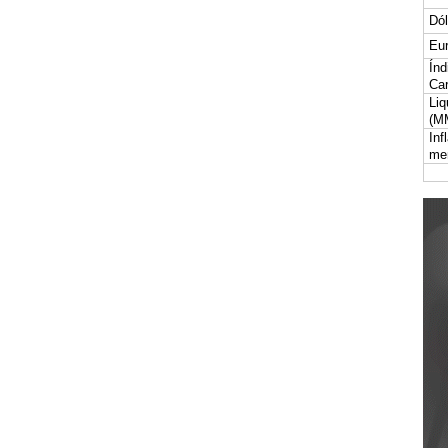
Dól
Eur
Índ
Car
Liq
(M
Inf
me