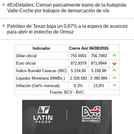
#EnDetalles: Cierran parcialmente tramo de la Autopista
Valle-Coche por trabajos de demarcación de vía
Petróleo de Texas baja un 0,87% a la espera de avances
para abrir el estrecho de Ormuz
Indicador
Cierre Ant
06/08/2026
Dólar oficial
755.9001
756.7083
Euro oficial
872,8379
871,8944
Índice Bursátil Caracas (IBC)
5.154,60
5.158,98
Liquidez Monetaria (MMBs.)
2.328.582
2.390.884
Inflación (Var% mensual)
6,3%
13,8%
Fuente: BCV - BVC