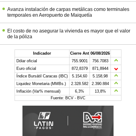
Avanza instalación de carpas metálicas como terminales
temporales en Aeropuerto de Maiquetía
El costo de no asegurar la vivienda es mayor que el valor
de la póliza
Indicador
Cierre Ant
06/08/2026
Dólar oficial
755.9001
756.7083
Euro oficial
872,8379
871,8944
Índice Bursátil Caracas (IBC)
5.154,60
5.158,98
Liquidez Monetaria (MMBs.)
2.328.582
2.390.884
Inflación (Var% mensual)
6,3%
13,8%
Fuente: BCV - BVC