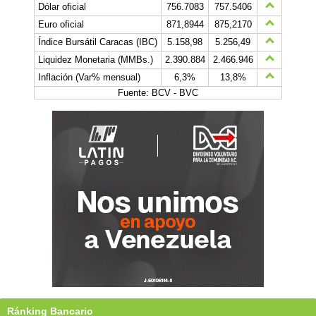
Dólar oficial
756.7083
757.5406
Euro oficial
871,8944
875,2170
Índice Bursátil Caracas (IBC)
5.158,98
5.256,49
Liquidez Monetaria (MMBs.)
2.390.884
2.466.946
Inflación (Var% mensual)
6,3%
13,8%
Fuente: BCV - BVC
Ránking Bancario