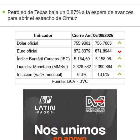
Petróleo de Texas baja un 0,87% a la espera de avances
para abrir el estrecho de Ormuz
Indicador
Cierre Ant
06/08/2026
Dólar oficial
755.9001
756.7083
Euro oficial
872,8379
871,8944
Índice Bursátil Caracas (IBC)
5.154,60
5.158,98
Liquidez Monetaria (MMBs.)
2.328.582
2.390.884
Inflación (Var% mensual)
6,3%
13,8%
Fuente: BCV - BVC