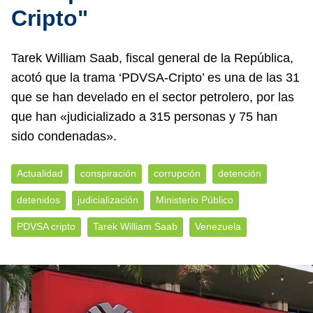
Cripto"
Tarek William Saab, fiscal general de la República,
acotó que la trama ‘PDVSA-Cripto’ es una de las 31
que se han develado en el sector petrolero, por las
que han «judicializado a 315 personas y 75 han
sido condenadas».
Actualidad
conspiración
corrupción
detención
detenidos
judicialización
Ministerio Público
PDVSA cripto
Tarek William Saab
Venezuela