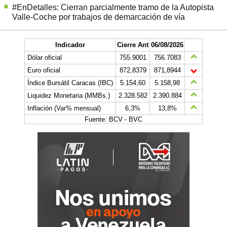
#EnDetalles: Cierran parcialmente tramo de la Autopista
Valle-Coche por trabajos de demarcación de vía
Indicador
Cierre Ant
06/08/2026
Dólar oficial
755.9001
756.7083
Euro oficial
872,8379
871,8944
Índice Bursátil Caracas (IBC)
5.154,60
5.158,98
Liquidez Monetaria (MMBs.)
2.328.582
2.390.884
Inflación (Var% mensual)
6,3%
13,8%
Fuente: BCV - BVC