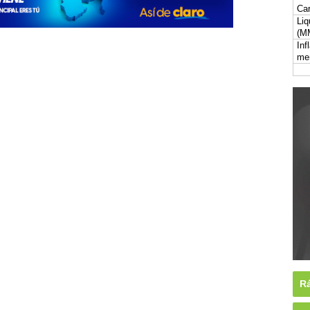
Car
Liq
(M
Inf
me
Rá