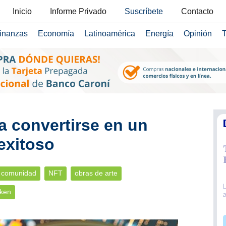
Inicio
Informe Privado
Suscríbete
Contacto
inanzas
Economía
Latinoamérica
Energía
Opinión
T
a convertirse en un
exitoso
comunidad
NFT
obras de arte
oken