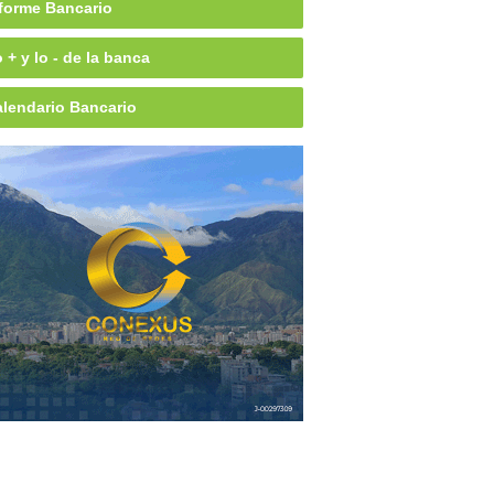
forme Bancario
 + y lo - de la banca
lendario Bancario