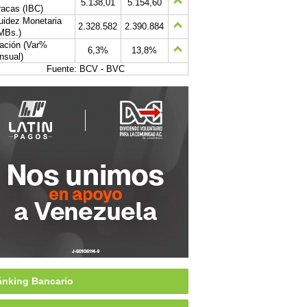
5.138,01
5.154,60
acas (IBC)
uidez Monetaria
2.328.582
2.390.884
MBs.)
lación (Var%
6,3%
13,8%
nsual)
Fuente: BCV - BVC
nking Bancario