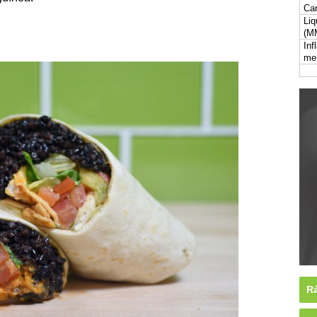
Car
Liq
(M
Inf
me
Rá