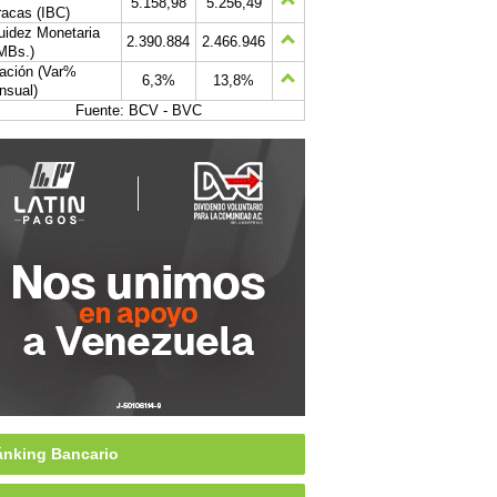
5.158,98
5.256,49
acas (IBC)
uidez Monetaria
2.390.884
2.466.946
MBs.)
lación (Var%
6,3%
13,8%
nsual)
Fuente: BCV - BVC
nking Bancario