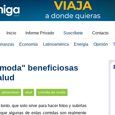
Inicio
Informe Privado
Suscríbete
Contacto
inanzas
Economía
Latinoamérica
Energía
Opinión
T
 moda" beneficiosas
alud
alimentoss
alud
comida de moda
onto, que solo sirve para hacer fotos y subirlas
s que algunas de estas comidas son realmente