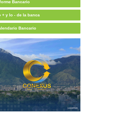
forme Bancario
 + y lo - de la banca
lendario Bancario