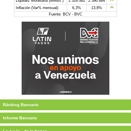
Liquidez Monetaria (MMBs.)
2.328.582
2.390.884
Inflación (Var% mensual)
6,3%
13,8%
Fuente: BCV - BVC
Ránking Bancario
Informe Bancario
Lo + y lo - de la banca