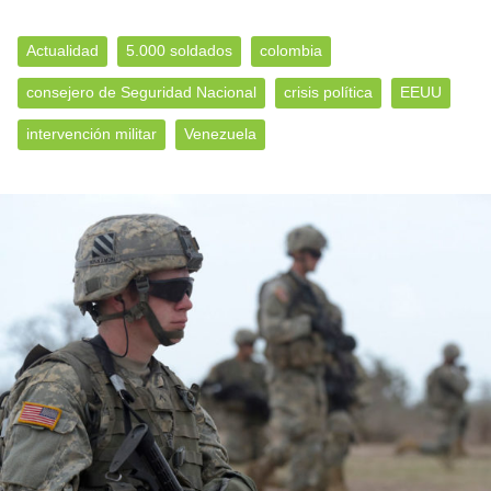
Actualidad
5.000 soldados
colombia
consejero de Seguridad Nacional
crisis política
EEUU
intervención militar
Venezuela