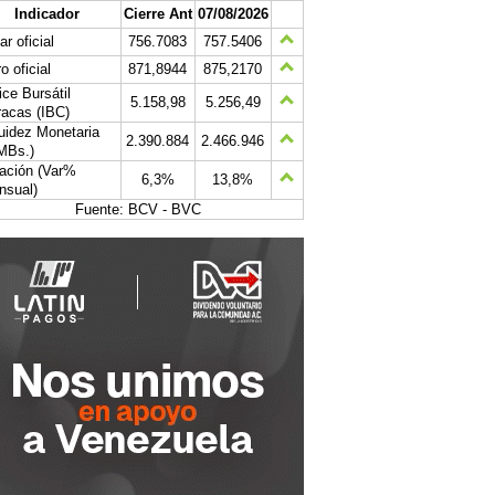
Indicador
Cierre Ant
07/08/2026
ar oficial
756.7083
757.5406
o oficial
871,8944
875,2170
ice Bursátil
5.158,98
5.256,49
acas (IBC)
uidez Monetaria
2.390.884
2.466.946
MBs.)
lación (Var%
6,3%
13,8%
nsual)
Fuente: BCV - BVC