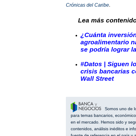
Crónicas del Caribe
.
Lea más contenido 
¿Cuánta inversión
agroalimentario n
se podría lograr l
#Datos | Siguen l
crisis bancarias 
Wall Street
Somos uno de los
para temas bancarios, económicos
en el mercado. Hemos sido y segu
contenidos, análisis inéditos e i
fuente de referencia en el país 