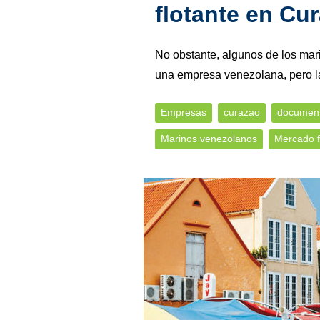
flotante en Cu
No obstante, algunos de los mar
una empresa venezolana, pero la
Empresas
curazao
documen
Marinos venezolanos
Mercado f