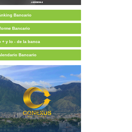
nking Bancario
forme Bancario
 + y lo - de la banca
lendario Bancario