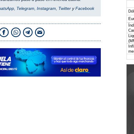
hatsApp
,
Telegram
,
Instagram
,
Twitter
y
Facebook
Dól
Eur
Índ
Car
Liq
(M
Inf
me