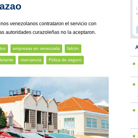
razao
inos venezolanos contrataron el servicio con
s autoridades curazoleñas no la aceptaron.
A
tos
empresas en venezuela
falcón
lotante
mercancía
Póliza de seguro