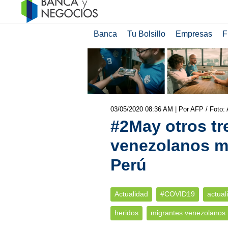
Banca
Tu Bolsillo
Empresas
F
03/05/2020 08:36 AM
| Por AFP / Foto: 
#2May otros tr
venezolanos m
Perú
Actualidad
#COVID19
actual
heridos
migrantes venezolanos