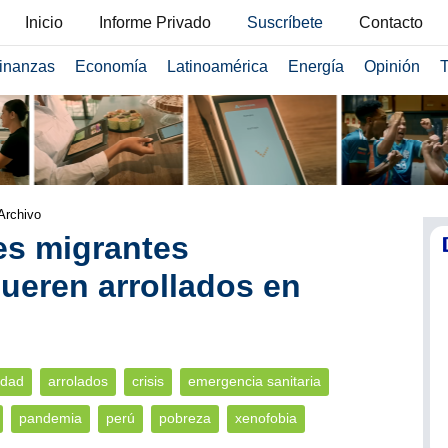
Inicio
Informe Privado
Suscríbete
Contacto
inanzas
Economía
Latinoamérica
Energía
Opinión
T
Archivo
es migrantes
ueren arrollados en
idad
arrolados
crisis
emergencia sanitaria
pandemia
perú
pobreza
xenofobia