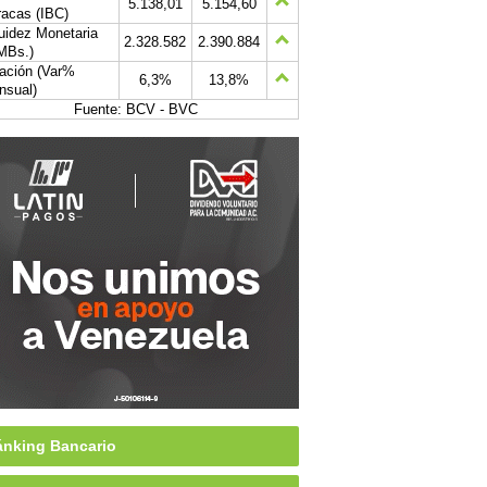
5.138,01
5.154,60
acas (IBC)
uidez Monetaria
2.328.582
2.390.884
MBs.)
lación (Var%
6,3%
13,8%
nsual)
Fuente: BCV - BVC
nking Bancario