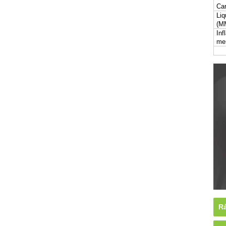
Car
Liq
(M
Inf
me
Rá