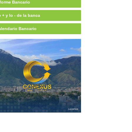
forme Bancario
 + y lo - de la banca
lendario Bancario