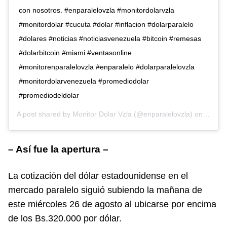
con nosotros. #enparalelovzla #monitordolarvzla
#monitordolar #cucuta #dolar #inflacion #dolarparalelo
#dolares #noticias #noticiasvenezuela #bitcoin #remesas
#dolarbitcoin #miami #ventasonline
#monitorenparalelovzla #enparalelo #dolarparalelovzla
#monitordolarvenezuela #promediodolar
#promediodeldolar
A post shared by
Monitor Dolar Vzla
(@enparalelovzla) on
Aug 26
– Así fue la apertura –
La cotización del dólar estadounidense en el
mercado paralelo siguió subiendo la mañana de
este miércoles 26 de agosto al ubicarse por encima
de los Bs.320.000 por dólar.