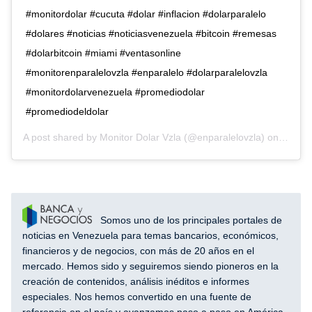
#monitordolar #cucuta #dolar #inflacion #dolarparalelo
#dolares #noticias #noticiasvenezuela #bitcoin #remesas
#dolarbitcoin #miami #ventasonline
#monitorenparalelovzla #enparalelo #dolarparalelovzla
#monitordolarvenezuela #promediodolar
#promediodeldolar
A post shared by
Monitor Dolar Vzla
(@enparalelovzla) on
Aug 26
Somos uno de los principales portales de
noticias en Venezuela para temas bancarios, económicos,
financieros y de negocios, con más de 20 años en el
mercado. Hemos sido y seguiremos siendo pioneros en la
creación de contenidos, análisis inéditos e informes
especiales. Nos hemos convertido en una fuente de