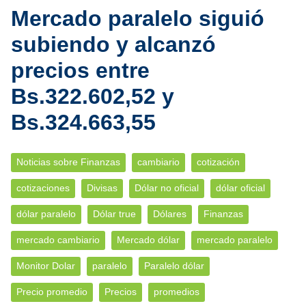
Mercado paralelo siguió
subiendo y alcanzó
precios entre
Bs.322.602,52 y
Bs.324.663,55
Noticias sobre Finanzas
cambiario
cotización
cotizaciones
Divisas
Dólar no oficial
dólar oficial
dólar paralelo
Dólar true
Dólares
Finanzas
mercado cambiario
Mercado dólar
mercado paralelo
Monitor Dolar
paralelo
Paralelo dólar
Precio promedio
Precios
promedios