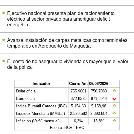
Ejecutivo nacional presenta plan de racionamiento
eléctrico al sector privado para amortiguar déficit
energético
Avanza instalación de carpas metálicas como terminales
temporales en Aeropuerto de Maiquetía
El costo de no asegurar la vivienda es mayor que el valor
de la póliza
Indicador
Cierre Ant
06/08/2026
Dólar oficial
755.9001
756.7083
Euro oficial
872,8379
871,8944
Índice Bursátil Caracas (IBC)
5.154,60
5.158,98
Liquidez Monetaria (MMBs.)
2.328.582
2.390.884
Inflación (Var% mensual)
6,3%
13,8%
Fuente: BCV - BVC