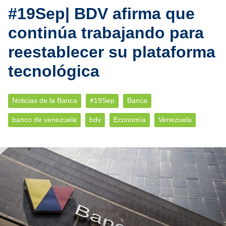
#19Sep| BDV afirma que
continúa trabajando para
reestablecer su plataforma
tecnológica
Noticias de la Banca
#19Sep
Banca
banco de venezuela
bdv
Economía
Venezuela