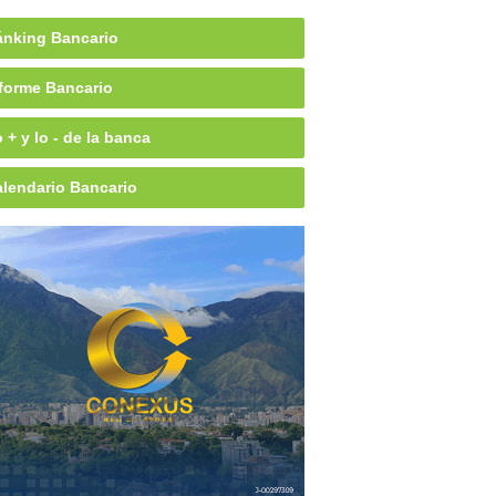
nking Bancario
forme Bancario
 + y lo - de la banca
lendario Bancario