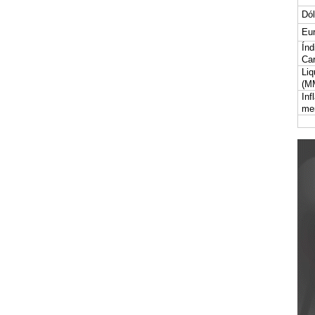
Dól
Eur
Índ
Car
Liq
(M
Inf
me