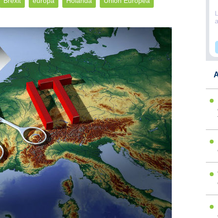
Brexit
europa
Holanda
Union Europea
A