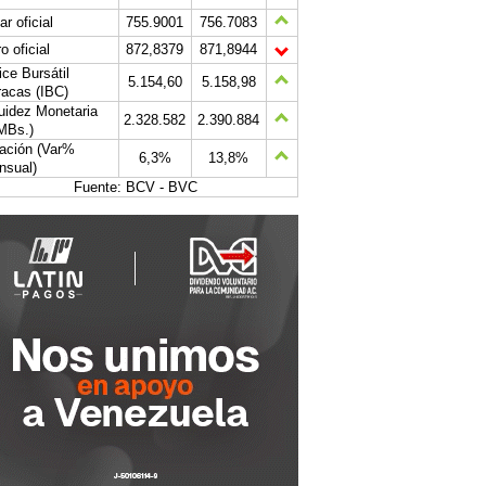
ar oficial
755.9001
756.7083
o oficial
872,8379
871,8944
ice Bursátil
5.154,60
5.158,98
acas (IBC)
uidez Monetaria
2.328.582
2.390.884
MBs.)
lación (Var%
6,3%
13,8%
nsual)
Fuente: BCV - BVC