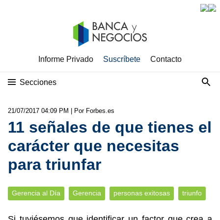
Informe Privado
Suscríbete
Contacto
Secciones
21/07/2017 04:09 PM
| Por Forbes.es
11 señales de que tienes el
carácter que necesitas
para triunfar
Gerencia al Día
Gerencia
personas exitosas
triunfo
Si tuviésemos que identificar un factor que crea a