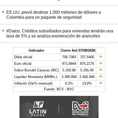
EE.UU. prevé destinar 1.000 millones de dólares a
Colombia para un paquete de seguridad
#Datos: Créditos subsidiados para viviendas tendrán una
tasa de 5% y se analiza exoneración de aranceles
Indicador
Cierre Ant
07/08/2026
Dólar oficial
756.7083
757.5406
Euro oficial
871,8944
875,2170
Índice Bursátil Caracas (IBC)
5.158,98
5.256,49
Liquidez Monetaria (MMBs.)
2.390.884
2.466.946
Inflación (Var% mensual)
6,3%
13,8%
Fuente: BCV - BVC