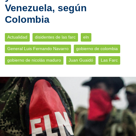
Venezuela, según
Colombia
Actualidad
disidentes de las farc
eln
General Luis Fernando Navarro
gobierno de colombia
gobierno de nicolás maduro
Juan Guaidó
Las Farc