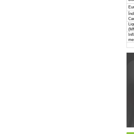
Eur
Índ
Car
Liq
(M
Inf
me