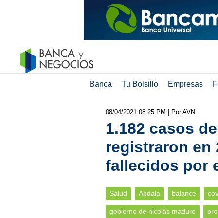
Banca
Tu Bolsillo
Empresas
F
08/04/2021 08:25 PM
| Por AVN
1.182 casos de
registraron en
fallecidos por 
Salud
Abdala
balance
cov
gobierno de nicolás maduro
pro