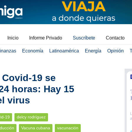
Inicio
Informe Privado
Suscríbete
Contacto
inanzas
Economía
Latinoamérica
Energía
Opinión
T
 Covid-19 se
 24 horas: Hay 15
el virus
id-19
delcy rodríguez
ducción
Vacuna cubana
vacunación