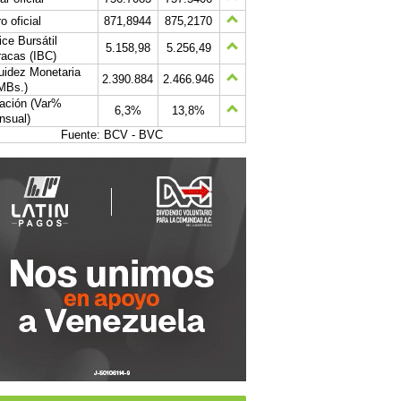
o oficial
871,8944
875,2170
ice Bursátil
5.158,98
5.256,49
acas (IBC)
uidez Monetaria
2.390.884
2.466.946
MBs.)
lación (Var%
6,3%
13,8%
nsual)
Fuente: BCV - BVC