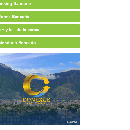
nking Bancario
forme Bancario
 + y lo - de la banca
lendario Bancario