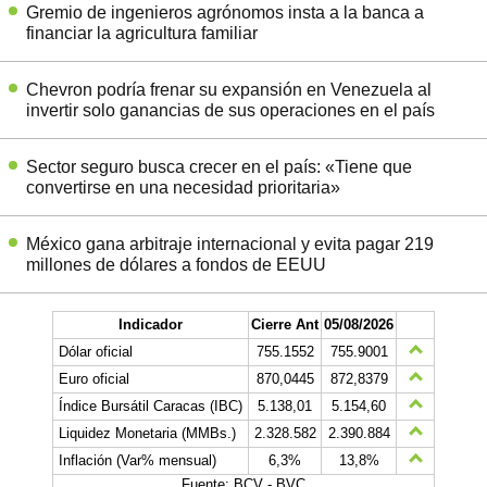
Gremio de ingenieros agrónomos insta a la banca a
financiar la agricultura familiar
Chevron podría frenar su expansión en Venezuela al
invertir solo ganancias de sus operaciones en el país
Sector seguro busca crecer en el país: «Tiene que
convertirse en una necesidad prioritaria»
México gana arbitraje internacional y evita pagar 219
millones de dólares a fondos de EEUU
Indicador
Cierre Ant
05/08/2026
Dólar oficial
755.1552
755.9001
Euro oficial
870,0445
872,8379
Índice Bursátil Caracas (IBC)
5.138,01
5.154,60
Liquidez Monetaria (MMBs.)
2.328.582
2.390.884
Inflación (Var% mensual)
6,3%
13,8%
Fuente: BCV - BVC