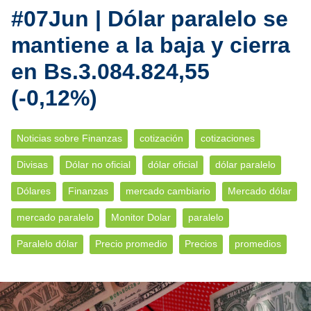
#07Jun | Dólar paralelo se
mantiene a la baja y cierra
en Bs.3.084.824,55
(-0,12%)
Noticias sobre Finanzas
cotización
cotizaciones
Divisas
Dólar no oficial
dólar oficial
dólar paralelo
Dólares
Finanzas
mercado cambiario
Mercado dólar
mercado paralelo
Monitor Dolar
paralelo
Paralelo dólar
Precio promedio
Precios
promedios