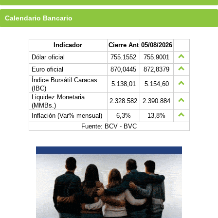
Calendario Bancario
Indicador
Cierre Ant
05/08/2026
Dólar oficial
755.1552
755.9001
Euro oficial
870,0445
872,8379
Índice Bursátil Caracas
5.138,01
5.154,60
(IBC)
Liquidez Monetaria
2.328.582
2.390.884
(MMBs.)
Inflación (Var% mensual)
6,3%
13,8%
Fuente: BCV - BVC