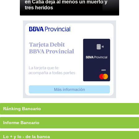
en Catia deja al menos un muerto y
tres heridos
Ránking Bancario
Informe Bancario
Lo + y lo - de la banca