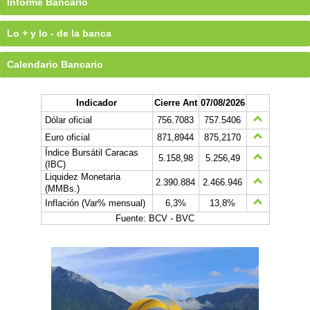
Informe Bancario
Lo + y lo - de la banca
Calendario Bancario
Indicador
Cierre Ant
07/08/2026
Dólar oficial
756.7083
757.5406
Euro oficial
871,8944
875,2170
Índice Bursátil Caracas
5.158,98
5.256,49
(IBC)
Liquidez Monetaria
2.390.884
2.466.946
(MMBs.)
Inflación (Var% mensual)
6,3%
13,8%
Fuente: BCV - BVC