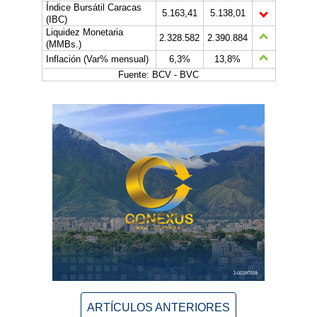
Índice Bursátil Caracas
5.163,41
5.138,01
(IBC)
Liquidez Monetaria
2.328.582
2.390.884
(MMBs.)
Inflación (Var% mensual)
6,3%
13,8%
Fuente: BCV - BVC
ARTÍCULOS ANTERIORES