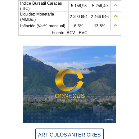
Índice Bursátil Caracas
5.158,98
5.256,49
(IBC)
Liquidez Monetaria
2.390.884
2.466.946
(MMBs.)
Inflación (Var% mensual)
6,3%
13,8%
Fuente: BCV - BVC
ARTÍCULOS ANTERIORES