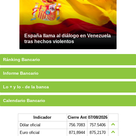
España llama al diálogo en Venezuela
tras hechos violentos
Ránking Bancario
Informe Bancario
Lo + y lo - de la banca
Calendario Bancario
Indicador
Cierre Ant
07/08/2026
Dólar oficial
756.7083
757.5406
Euro oficial
871,8944
875,2170