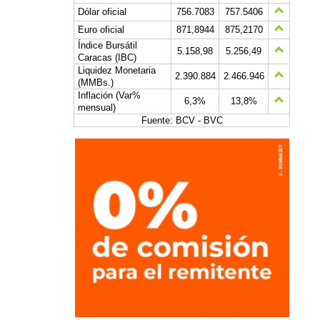
Dólar oficial
756.7083
757.5406
Euro oficial
871,8944
875,2170
Índice Bursátil
5.158,98
5.256,49
Caracas (IBC)
Liquidez Monetaria
2.390.884
2.466.946
(MMBs.)
Inflación (Var%
6,3%
13,8%
mensual)
Fuente: BCV - BVC